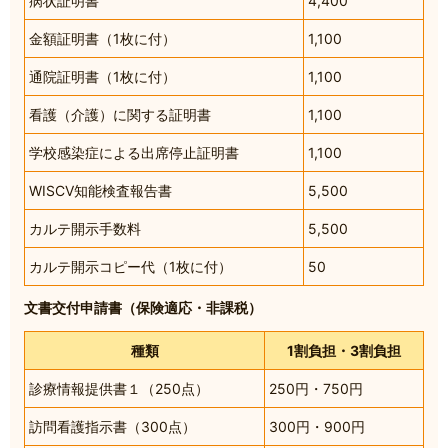
病状証明書
4,400
金額証明書（1枚に付）
1,100
通院証明書（1枚に付）
1,100
看護（介護）に関する証明書
1,100
学校感染症による出席停止証明書
1,100
WISCⅤ知能検査報告書
5,500
カルテ開示手数料
5,500
カルテ開示コピー代（1枚に付）
50
文書交付申請書（保険適応・非課税）
種類
1割負担・3割負担
診療情報提供書１（250点）
250円・750円
訪問看護指示書（300点）
300円・900円